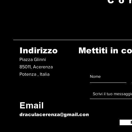
Co
Indirizzo
Mettiti in c
Piazza Glinni
85011, Acerenza
Potenza , Italia
Email
draculacerenza@gmail.com