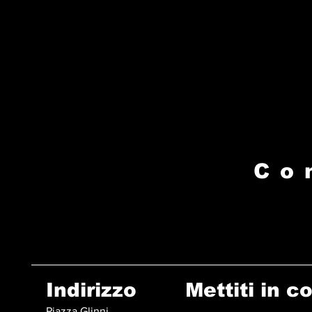
Co
Indirizzo
Mettiti in c
Piazza Glinni