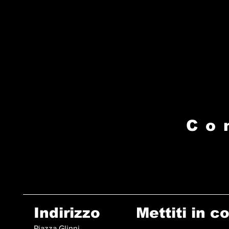
Co
Indirizzo
Mettiti in c
Piazza Glinni