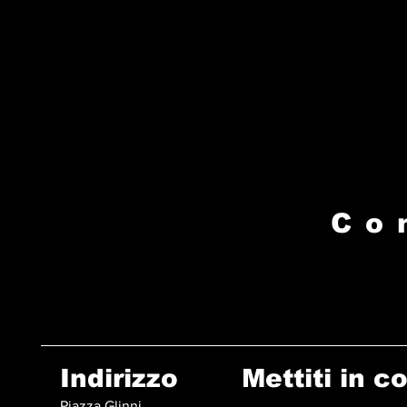
Co
Indirizzo
Mettiti in c
Piazza Glinni