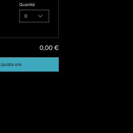
Quantità
0
0,00 €
quista ora