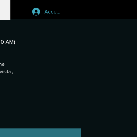
Accedi
00 AM)
che
isita ,