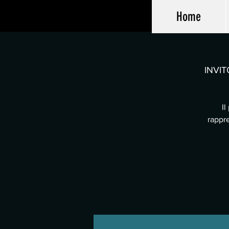
Home
INVIT
Il
rappre