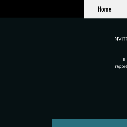
Home
INVIT
Il
rappre