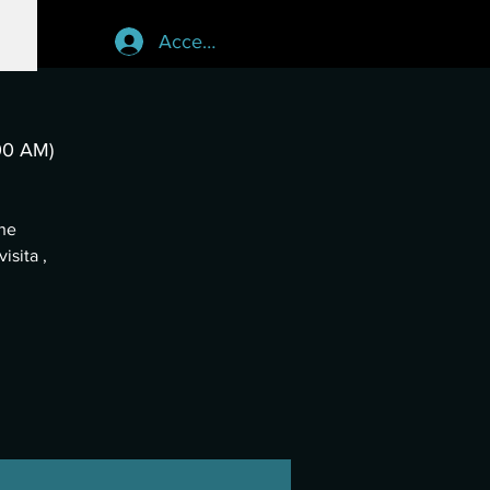
Accedi
00 AM)
che
isita ,