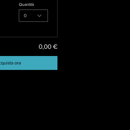
Quantità
0
0,00 €
quista ora