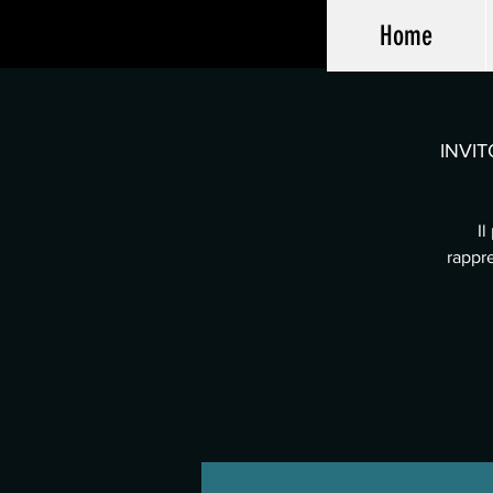
Home
INVIT
Il
rappre