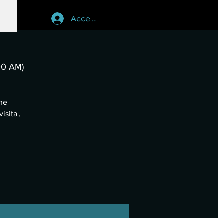
Accedi
00 AM)
che
isita ,