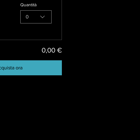
Quantità
0
0,00 €
quista ora