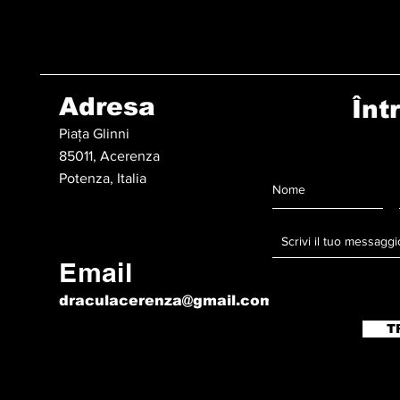
Adresa
Înt
Piața Glinni
85011, Acerenza
Potenza, Italia
Email
draculacerenza@gmail.com
T