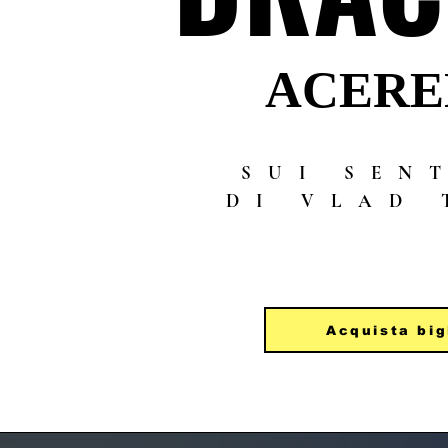
ACERE
ACERE
SUI SEN
DI VLAD 
Acquista big