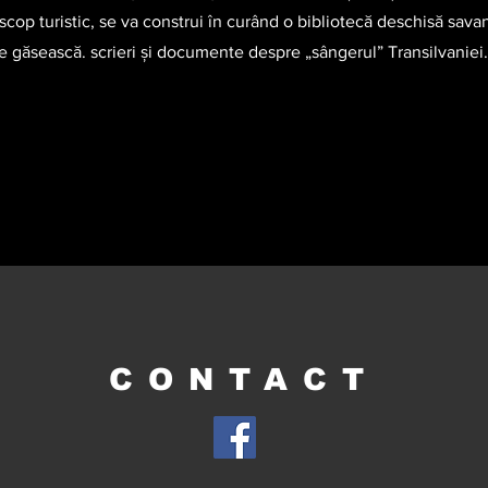
 scop turistic, se va construi în curând o bibliotecă deschisă savanț
se găsească. scrieri şi documente despre „sângerul” Transilvaniei.
CONTACT