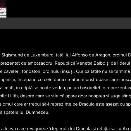
 și Sigismund de Luxemburg, tatăl lui Alfonso de Aragon, ordinul 
 reprezentat de ambasadorul Republicii Veneția Balbo și de liderul 
e cavaleri. fondatorii ordinului însuși. Curiozitățile nu se termină
 vampirism, începând cu cele două creaturi monstruoase care mușc
ai mult, în criptă se poate vedea, pe un basorelief, o reprezentare
c Lilith, despre care se știe că apare doar noaptea și suge sânge
ce omul care ar trebui să-l reprezinte pe Dracula este așezat cu spa
arcă spatele lui Dumnezeu.
ce altceva care revigorează legenda lui Dracula și relația sa cu A