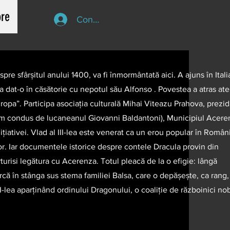
re
Conectează-te
spre sfârșitul anului 1400, va fi înmormântată aici. A ajuns în Itali
a dat-o în căsătorie cu nepotul său Alfonso . Povestea a atras ate
Europa”. Participa asociația culturală Mihai Viteazu Prahova, prezid
ism condus de lucaneanul Giovanni Baldantoni), Municipiul Acere
ițiativei. Vlad al III-lea este venerat ca un erou popular în Român
lor. Iar documentele istorice despre contele Dracula provin din
urisi legătura cu Acerenza. Totul pleacă de la o efigie: lângă
arcă în stânga sus stema familiei Balsa, care o depășește, ca rang,
II-lea aparținând ordinului Dragonului, o coaliție de războinici nob