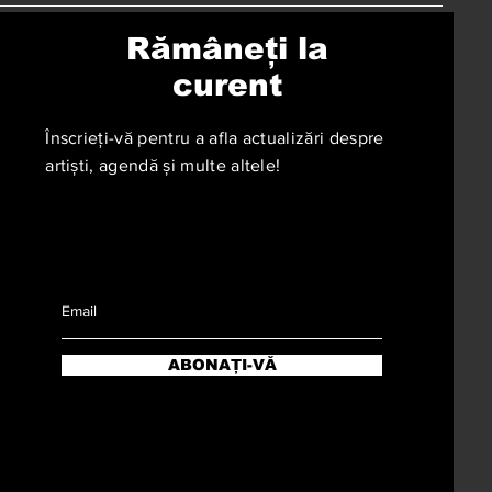
Rămâneți la
curent
Înscrieți-vă pentru a afla actualizări despre
artiști, agendă și multe altele!
ABONAȚI-VĂ