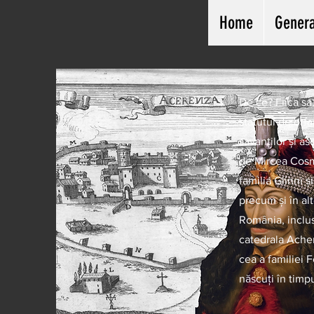
Home
Genera
De ce? Fiica sa,
statutul de orf
savanților și as
de Mircea Cosma
familia Glinni ș
precum și în al
România, inclus
catedrala Acher
cea a familiei F
născuți în timp