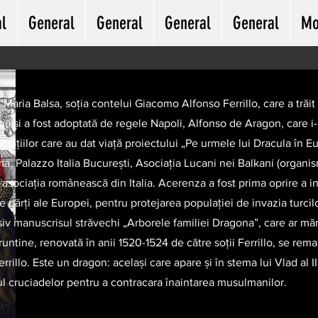
l
General
General
General
General
Mo
 Maria Balsa, soția contelui Giacomo Alfonso Ferrillo, care a trăit 
ană și a fost adoptată de regele Napoli, Alfonso de Aragon, care i-
ociațiilor care au dat viață proiectului „Pe urmele lui Dracula în 
, Palazzo Italia București, Asociația Lucani nei Balkani (organ
i asociația românească din Italia. Acerenza a fost prima oprire a in
te părți ale Europei, pentru protejarea populației de invazia turci
iv manuscrisul străvechi „Arborele familiei Dragona”, care ar mărt
untine, renovată în anii 1520-1524 de către soții Ferrillo, se rem
errillo. Este un dragon: același care apare și în stema lui Vlad al I
ul cruciadelor pentru a contracara înaintarea musulmanilor.