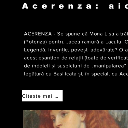
Acerenza: ai
ACERENZA - Se spune că Mona Lisa a trăit
(Potenza) pentru „acea ramură a Lacului Co
Legendă, invenție, povești adevărate? O aur
acest eșantion de relații (toate de verifica
de îndoieli și suspiciuni de „manipularea” r
legătură cu Basilicata și, în special, cu A
Citeşte mai mult