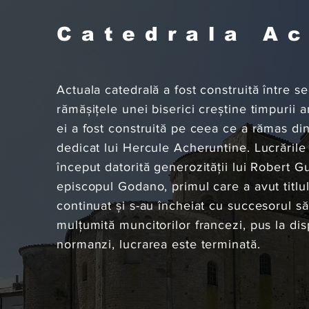
Catedrala A
Actuala catedrală a fost construită între se
rămășițele unei biserici creștine timpurii a
ei a fost construită pe ceea ce a rămas di
dedicat lui Hercule Acheruntine. Lucrările
început datorită generozității lui Robert G
episcopul Godano, primul care a avut titlu
continuat și s-au încheiat cu succesorul să
mulțumită muncitorilor francezi, pus la dis
normanzi, lucrarea este terminată.