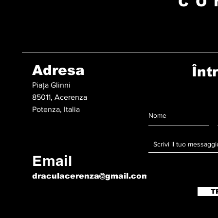
CO
Adresa
Înt
Piața Glinni
85011, Acerenza
Potenza, Italia
Email
draculacerenza@gmail.com
T