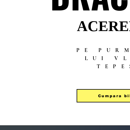
ACERE
ACERE
PE PUR
LUI V
TEPE
Cumpara bi