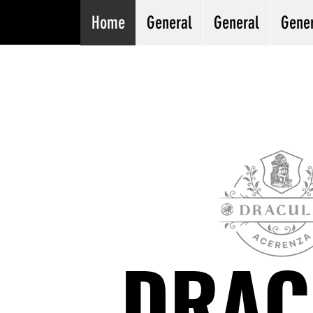
Home
General
General
Gene
DRAC
DRAC