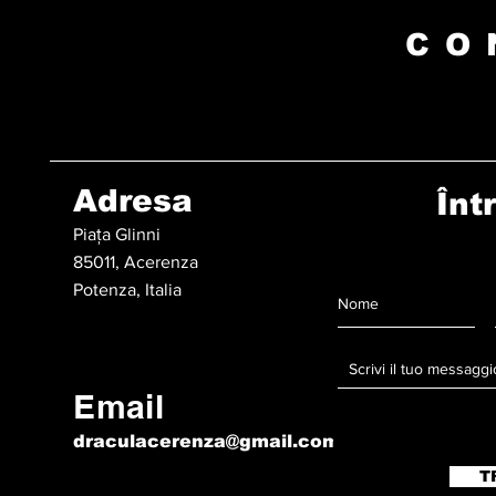
CO
Adresa
Înt
Piața Glinni
85011, Acerenza
Potenza, Italia
Email
draculacerenza@gmail.com
T