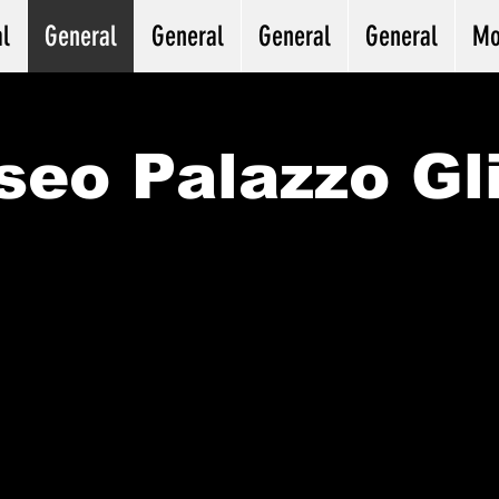
l
General
General
General
General
Mo
eo Palazzo Gl