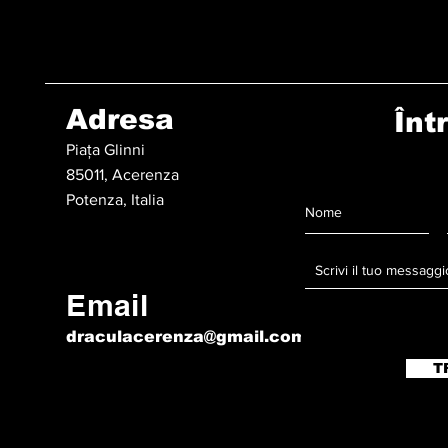
Adresa
Înt
Piața Glinni
85011, Acerenza
Potenza, Italia
Email
draculacerenza@gmail.com
T