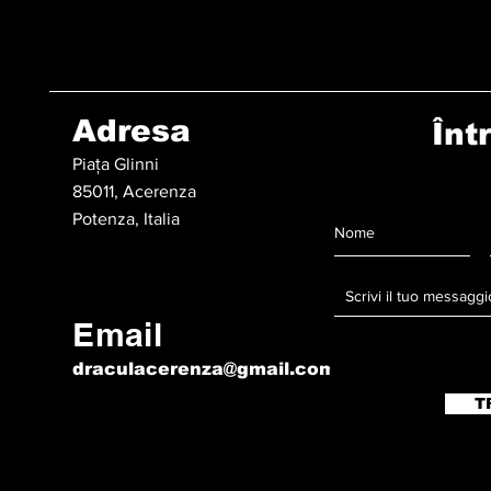
Adresa
Înt
Piața Glinni
85011, Acerenza
Potenza, Italia
Email
draculacerenza@gmail.com
T