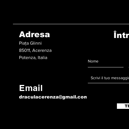
Adresa
Înt
Piața Glinni
85011, Acerenza
Potenza, Italia
Email
draculacerenza@gmail.com
T