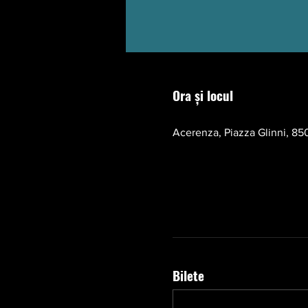
Ora și locul
17 oct. 2026, 10:00 – 13:00
Acerenza, Piazza Glinni, 850
Bilete