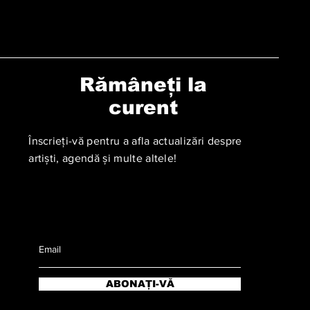
Rămâneți la
curent
Înscrieți-vă pentru a afla actualizări despre
artiști, agendă și multe altele!
ABONAȚI-VĂ