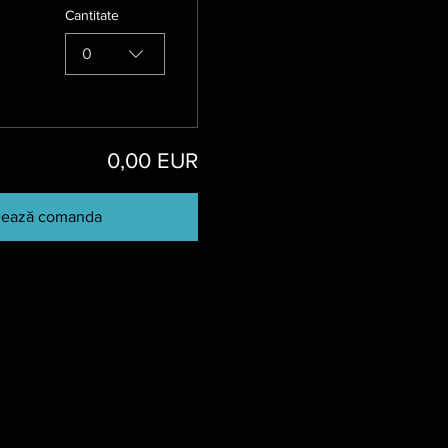
Cantitate
0
0,00 EUR
izează comanda