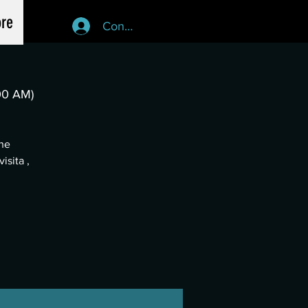
re
Conectează-te
00 AM)
che
isita ,