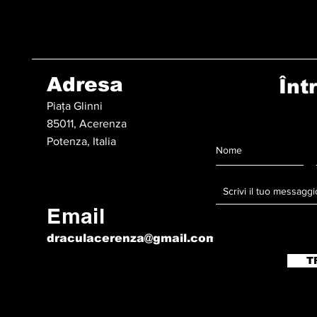
Adresa
Înt
Piața Glinni
85011, Acerenza
Potenza, Italia
Email
draculacerenza@gmail.com
T