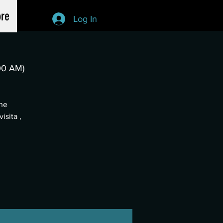
re
Log In
00 AM)
che
isita ,