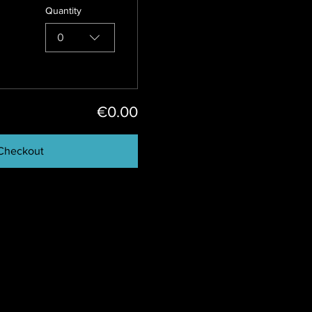
Quantity
0
€0.00
Checkout